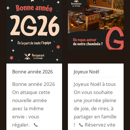
Bonne année 2026
Joyeux Noël
Bonne année 2026
Joyeux Noël à tous
On attaque cette
On vous souhaite
nouvelle année
une journée pleine
avec la même
de joie, de rires, à
envie : vous
partager en famille
régaler. 📞
! 📞 Réservez vite