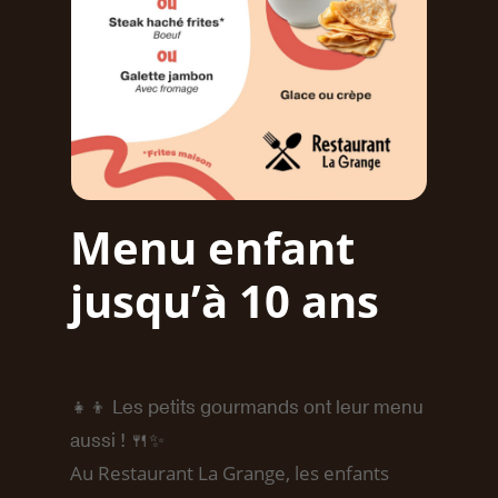
Menu enfant
jusqu’à 10 ans
👧👦 Les petits gourmands ont leur menu
aussi ! 🍴✨
Au Restaurant La Grange, les enfants