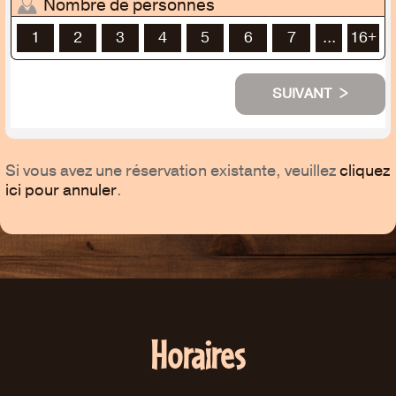
Nombre de personnes
1
2
3
4
5
6
7
...
SUIVANT >
Si vous avez une réservation existante, veuillez
cliquez
ici pour annuler
.
Horaires